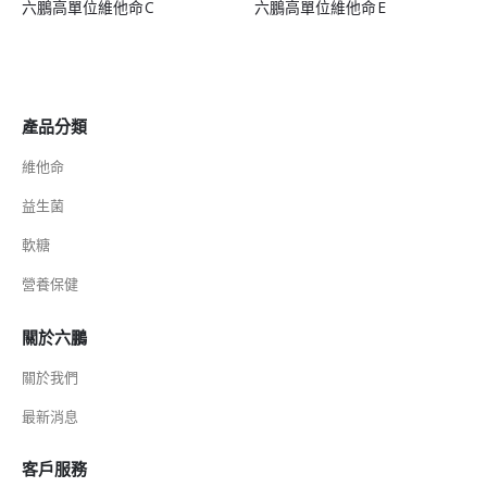
維他命C
六鵬高單位維他命E
六鵬維生素D3
產品分類
維他命
益生菌
軟糖
營養保健
關於六鵬
關於我們
最新消息
客戶服務