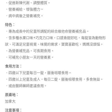
．促進新陳代謝、調整體質。
．營養補給、增強體力。
．病中病後之營養補充。
特色：
．專為成長中的兒童所調配的綜合維他命營養補充品。
．含多種水果口味+巧克力口味，口感香甜好吃，每錠皆為動物形
狀、可滿足兒童視覺、味覺的需求，寶寶喜歡吃，媽媽沒煩惱。
．為營養補充品，可長期食用。
．可補充小朋友一天的營養素。
食用方法：
．四歲以下兒童每日一錠，飯後咀嚼食用。
．四歲以上兒童及成人，每日二錠，飯後咀嚼食用，多食無益。
．或由醫師藥師建議食用。
原產地：
加拿大
注意事項：