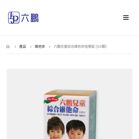
產品
維他命
六鵬兒童綜合維他命咀嚼錠 (50顆)