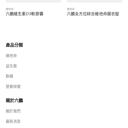
維他命
維他命
軟膠囊
六鵬全方位綜合維他命膜衣錠
產品分類
維他命
益生菌
軟糖
營養保健
關於六鵬
關於我們
最新消息