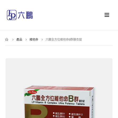
產品
維他命
六鵬全方位維他命B群膜衣錠