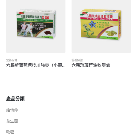
營養保健
營養保健
六鵬新葡萄糖胺加強錠（小顆粒）
六鵬琉璃苣油軟膠囊
產品分類
維他命
益生菌
軟糖