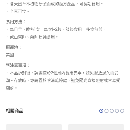
．含天然草本植物研製而成的複方產品，可長期食用。
．全素可食。
食用方法：
．每日早、晚各1次，每次1~2粒，飯後食用，多食無益。
．或由醫師、藥師建議食用。
原產地：
美國
注意事項：
．本品拆封後，請盡速於2個月內食用完畢，避免擺放過久而受
潮。存放時，亦請置於陰涼乾燥處，避免陽光直接照射或容易受
潮處。
相關商品