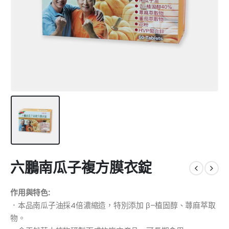
六鵬南瓜子複方膜衣錠
作用與特色:
．本品南瓜子油採4倍濃縮造，特別添加 β–植固醇、蕁麻萃取
物。