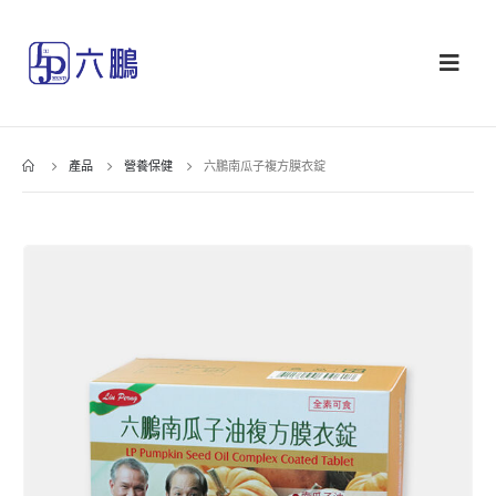
產品
營養保健
六鵬南瓜子複方膜衣錠