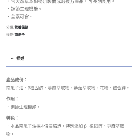
．含天然草本植物研製而成的複方產品，可長期食用。
．調節生理機能。
．全素可食。
分類:
營養保健
標籤:
南瓜子
描述
產品成份：
南瓜子油、β植固醇、蕁麻萃取物、蕃茄萃取物、花粉、螯合鋅。
作用：
．調節生理機能。
特色：
．本品南瓜子油採4倍濃縮造，特別添加 β–植固醇、蕁麻萃取
物。